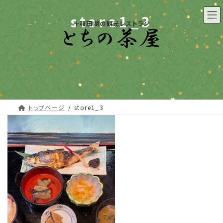
コ
ナ
ン
ビ
store1_3
十和田湖の観光レストラン
テ
ゲ
ン
ー
ツ
シ
へ
ョ
ス
ン
キ
に
ッ
移
プ
動
トップページ
store1_3