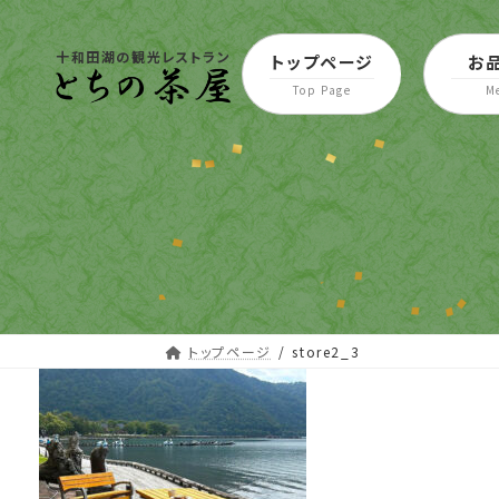
コ
ナ
ン
ビ
十和田湖の観光レストラン
トップページ
お
テ
ゲ
ン
ー
ツ
シ
へ
ョ
ス
ン
キ
に
ッ
移
プ
動
トップページ
store2_3