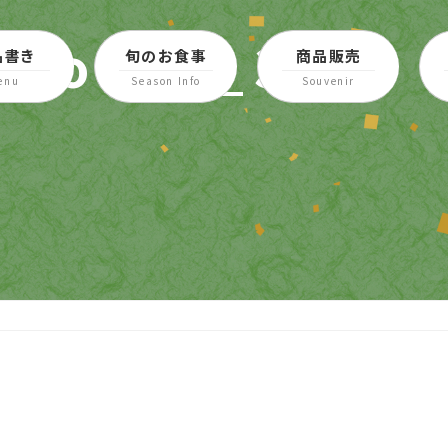
store2_3
品書き
旬のお食事
商品販売