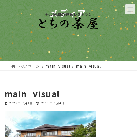
コ
ナ
ン
ビ
メディア
十和田湖の観光レストラン
テ
ゲ
ン
ー
ツ
シ
へ
ョ
ス
ン
キ
に
ッ
移
プ
動
トップページ
main_visual
main_visual
main_visual
最
2023年10月4日
2023年10月4日
終
更
新
日
時
: