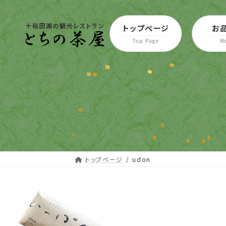
コ
ナ
ン
ビ
十和田湖の観光レストラン
トップページ
お
テ
ゲ
ン
ー
ツ
シ
へ
ョ
ス
ン
キ
に
ッ
移
プ
動
トップページ
udon