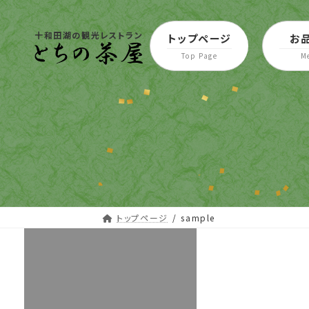
コ
ナ
ン
ビ
十和田湖の観光レストラン
トップページ
お
テ
ゲ
ン
ー
ツ
シ
へ
ョ
ス
ン
キ
に
ッ
移
プ
動
トップページ
sample