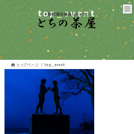
コ
ナ
ン
ビ
top_event
十和田湖の観光レストラン
テ
ゲ
ン
ー
ツ
シ
へ
ョ
ス
ン
キ
に
ッ
移
プ
動
トップページ
top_event